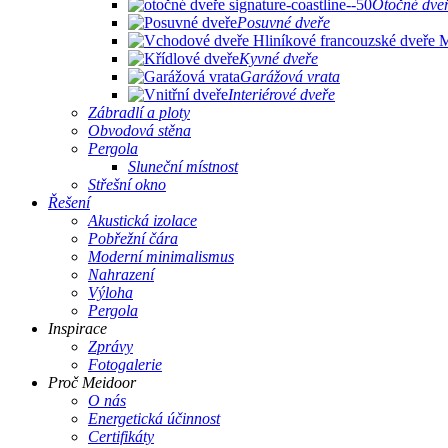
Otočné dve
Posuvné dveře
Kyvné dveře
Garážová vrata
Interiérové ​​dveře
Zábradlí a ploty
Obvodová stěna
Pergola
Sluneční místnost
Střešní okno
Řešení
Akustická izolace
Pobřežní čára
Moderní minimalismus
Nahrazení
Výloha
Pergola
Inspirace
Zprávy
Fotogalerie
Proč Meidoor
O nás
Energetická účinnost
Certifikáty