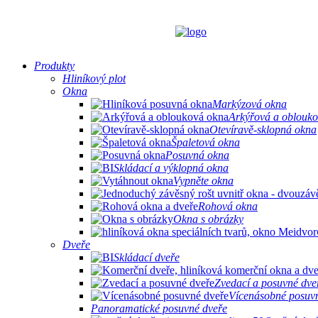
Produkty
Hliníkový plot
Okna
Markýzová okna
Arkýřová a oblouk
Otevíravě-sklopná okna
Špaletová okna
Posuvná okna
Skládací a výklopná okna
Vypněte okna
Rohová okna
Okna s obrázky
Dveře
Skládací dveře
Zvedací a posuvné dve
Vícenásobné posuv
Panoramatické posuvné dveře