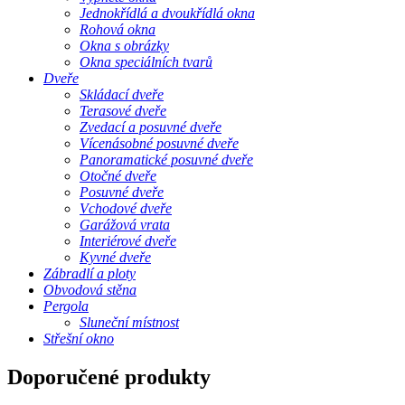
Jednokřídlá a dvoukřídlá okna
Rohová okna
Okna s obrázky
Okna speciálních tvarů
Dveře
Skládací dveře
Terasové dveře
Zvedací a posuvné dveře
Vícenásobné posuvné dveře
Panoramatické posuvné dveře
Otočné dveře
Posuvné dveře
Vchodové dveře
Garážová vrata
Interiérové ​​dveře
Kyvné dveře
Zábradlí a ploty
Obvodová stěna
Pergola
Sluneční místnost
Střešní okno
Doporučené produkty