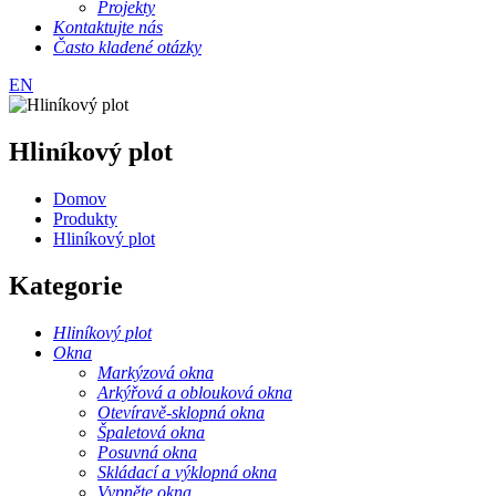
Projekty
Kontaktujte nás
Často kladené otázky
EN
Hliníkový plot
Domov
Produkty
Hliníkový plot
Kategorie
Hliníkový plot
Okna
Markýzová okna
Arkýřová a oblouková okna
Otevíravě-sklopná okna
Špaletová okna
Posuvná okna
Skládací a výklopná okna
Vypněte okna