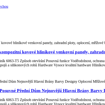
é kompozitní kovové hliníkové venkovní panely, zahradn
liník 6063-T5 Způsob otevírání Posuvná funkce Voděodolnost, ochrana p
ojů a silikonových rohů Hardware Vysoce kvalitní hardware Hliníkové
 Posuvné Přední Dům Nejnovější Hlavní Brány Barvy
liník 6063-T5 Způsob otevírání Posuvná funkce Voděodolnost, ochrana p
ojů a silikonových rohů Hardware Vysoce kvalitní hardware Hliníkové