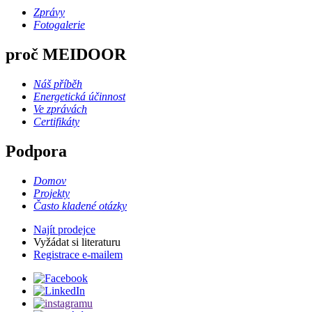
Zprávy
Fotogalerie
proč MEIDOOR
Náš příběh
Energetická účinnost
Ve zprávách
Certifikáty
Podpora
Domov
Projekty
Často kladené otázky
Najít prodejce
Vyžádat si literaturu
Registrace e-mailem