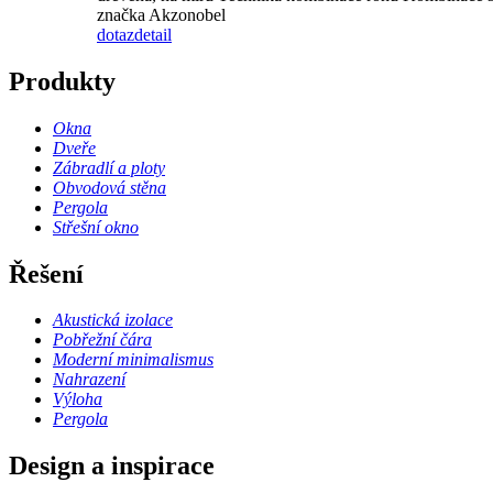
značka Akzonobel
dotaz
detail
Produkty
Okna
Dveře
Zábradlí a ploty
Obvodová stěna
Pergola
Střešní okno
Řešení
Akustická izolace
Pobřežní čára
Moderní minimalismus
Nahrazení
Výloha
Pergola
Design a inspirace