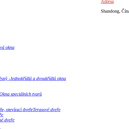
Adresa
Shandong, Čín
ová okna
Jednokřídlá a dvoukřídlá okna
Okna speciálních tvarů
Terasové dveře
ře
né dveře