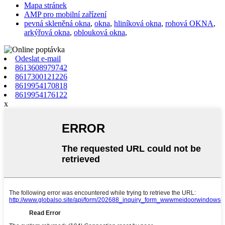
Mapa stránek
AMP pro mobilní zařízení
pevná skleněná okna
,
okna
,
hliníková okna
,
rohová OKNA
,
arkýřová okna
,
oblouková okna
,
Odeslat e-mail
8613608979742
8617300121226
8619954170818
8619954176122
x