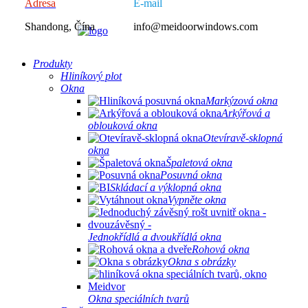
Adresa
E-mail
Shandong, Čína
info@meidoorwindows.com
Produkty
Hliníkový plot
Okna
Markýzová okna
Arkýřová a
oblouková okna
Otevíravě-sklopná
okna
Špaletová okna
Posuvná okna
Skládací a výklopná okna
Vypněte okna
Jednokřídlá a dvoukřídlá okna
Rohová okna
Okna s obrázky
Okna speciálních tvarů