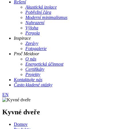
Řešení
Akustická izolace
Pobřežní čára
Moderní minimalismus
Nahrazení
Výloha
Pergola
Inspirace
Zprávy
Fotogalerie
Proč Meidoor
O nás
Energetická účinnost
Certifikáty
Projekty
Kontaktujte nás
Často kladené otázky
EN
Kyvné dveře
Domov