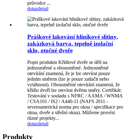
průvodce ...
dotaz
detail
Práškové lakování hliníkové slitiny,
zakázková barva, tepelně izolační
sklo, otočné dveře
Popis produktu Křídlové dveře se dělí na
jednosměrné a obousměrné. Jednosměrné
otevírání znamená, že je lze otevírat pouze
jedním směrem (lze je pouze zatlačit nebo
vytáhnout). Obousměrné otevírání znamená, že
křídlo dveří lze otevírat dvěma směry. Certifikát:
Testování v souladu s NFRC / AAMA / WNMA
/ CSA101 / IS2 / A440-11 (NAFS 2011 -
severoamerická norma pro okna / specifikace pro
okna, dveře a střešní okna). Můžeme provést
různé projekty...
dotaz
detail
Produkty