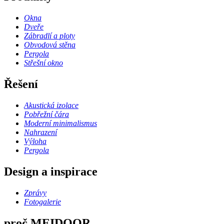
Okna
Dveře
Zábradlí a ploty
Obvodová stěna
Pergola
Střešní okno
Řešení
Akustická izolace
Pobřežní čára
Moderní minimalismus
Nahrazení
Výloha
Pergola
Design a inspirace
Zprávy
Fotogalerie
proč MEIDOOR