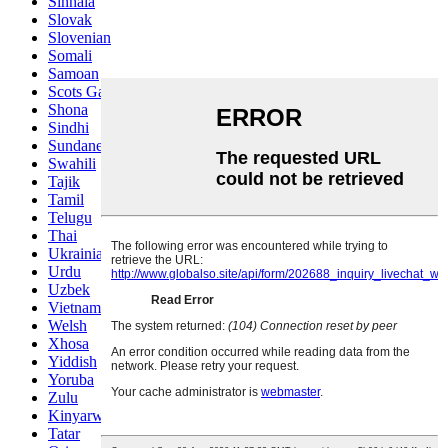
Sinhala
Slovak
Slovenian
Somali
Samoan
Scots Gaelic
Shona
Sindhi
Sundanese
Swahili
Tajik
Tamil
Telugu
Thai
Ukrainian
Urdu
Uzbek
Vietnamese
Welsh
Xhosa
Yiddish
Yoruba
Zulu
Kinyarwanda
Tatar