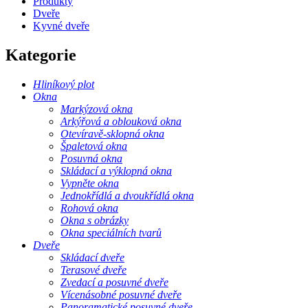
Produkty
Dveře
Kyvné dveře
Kategorie
Hliníkový plot
Okna
Markýzová okna
Arkýřová a oblouková okna
Otevíravě-sklopná okna
Špaletová okna
Posuvná okna
Skládací a výklopná okna
Vypněte okna
Jednokřídlá a dvoukřídlá okna
Rohová okna
Okna s obrázky
Okna speciálních tvarů
Dveře
Skládací dveře
Terasové dveře
Zvedací a posuvné dveře
Vícenásobné posuvné dveře
Panoramatické posuvné dveře