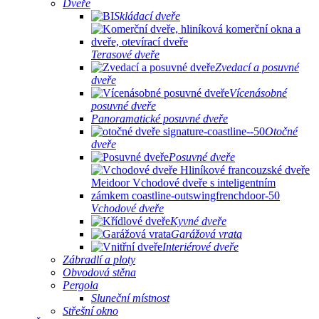
Dveře
Skládací dveře
Terasové dveře
Zvedací a posuvné
dveře
Vícenásobné
posuvné dveře
Panoramatické posuvné dveře
Otočné
dveře
Posuvné dveře
Vchodové dveře
Kyvné dveře
Garážová vrata
Interiérové ​​dveře
Zábradlí a ploty
Obvodová stěna
Pergola
Sluneční místnost
Střešní okno