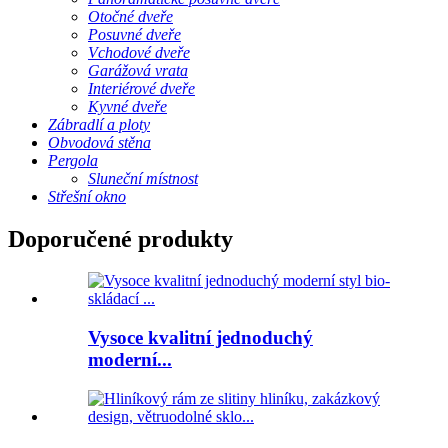
Otočné dveře
Posuvné dveře
Vchodové dveře
Garážová vrata
Interiérové ​​dveře
Kyvné dveře
Zábradlí a ploty
Obvodová stěna
Pergola
Sluneční místnost
Střešní okno
Doporučené produkty
Vysoce kvalitní jednoduchý
moderní...