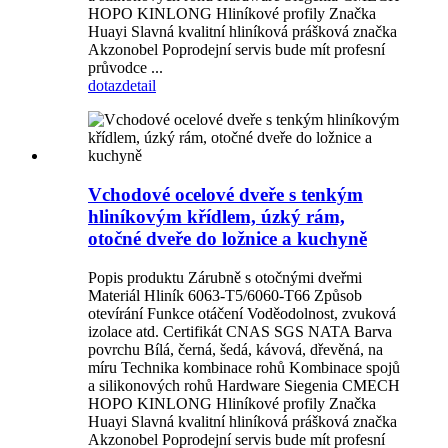
HOPO KINLONG Hliníkové profily Značka
Huayi Slavná kvalitní hliníková prášková značka
Akzonobel Poprodejní servis bude mít profesní
průvodce ...
dotaz
detail
Vchodové ocelové dveře s tenkým
hliníkovým křídlem, úzký rám,
otočné dveře do ložnice a kuchyně
Popis produktu Zárubně s otočnými dveřmi
Materiál Hliník 6063-T5/6060-T66 Způsob
otevírání Funkce otáčení Voděodolnost, zvuková
izolace atd. Certifikát CNAS SGS NATA Barva
povrchu Bílá, černá, šedá, kávová, dřevěná, na
míru Technika kombinace rohů Kombinace spojů
a silikonových rohů Hardware Siegenia CMECH
HOPO KINLONG Hliníkové profily Značka
Huayi Slavná kvalitní hliníková prášková značka
Akzonobel Poprodejní servis bude mít profesní