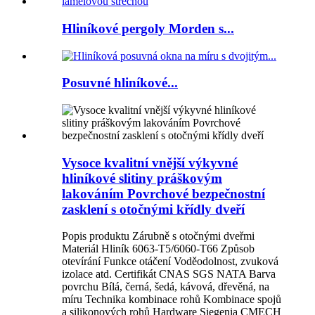
Hliníkové pergoly Morden s...
Posuvné hliníkové...
Vysoce kvalitní vnější výkyvné
hliníkové slitiny práškovým
lakováním Povrchové bezpečnostní
zasklení s otočnými křídly dveří
Popis produktu Zárubně s otočnými dveřmi
Materiál Hliník 6063-T5/6060-T66 Způsob
otevírání Funkce otáčení Voděodolnost, zvuková
izolace atd. Certifikát CNAS SGS NATA Barva
povrchu Bílá, černá, šedá, kávová, dřevěná, na
míru Technika kombinace rohů Kombinace spojů
a silikonových rohů Hardware Siegenia CMECH