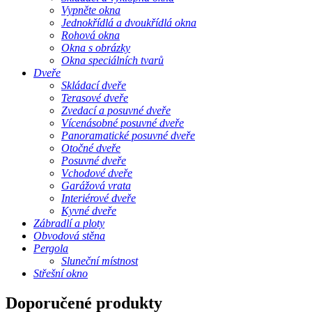
Vypněte okna
Jednokřídlá a dvoukřídlá okna
Rohová okna
Okna s obrázky
Okna speciálních tvarů
Dveře
Skládací dveře
Terasové dveře
Zvedací a posuvné dveře
Vícenásobné posuvné dveře
Panoramatické posuvné dveře
Otočné dveře
Posuvné dveře
Vchodové dveře
Garážová vrata
Interiérové ​​dveře
Kyvné dveře
Zábradlí a ploty
Obvodová stěna
Pergola
Sluneční místnost
Střešní okno
Doporučené produkty