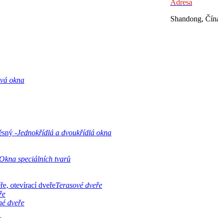
Adresa
Shandong, Čín
ová okna
Jednokřídlá a dvoukřídlá okna
Okna speciálních tvarů
Terasové dveře
ře
né dveře