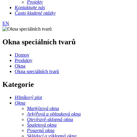
Projekty
Kontaktujte nás
Často kladené otázky
EN
Okna speciálních tvarů
Domov
Produkty
Okna
Okna speciálních tvarů
Kategorie
Hliníkový plot
Okna
Markýzová okna
Arkýřová a oblouková okna
Otevíravě-sklopná okna
Špaletová okna
Posuvná okna
Skládací a výklopná okna