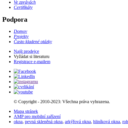
Ve zprávách
Certifikáty
Podpora
Domov
Projekty
Často kladené otázky
Najít prodejce
Vyžádat si literaturu
Registrace e-mailem
© Copyright - 2010-2023: Všechna práva vyhrazena.
Mapa stránek
AMP pro mobilní zařízení
okna
,
pevná skleněná okna
,
arkýřová okna
,
hliníková okna
,
ro