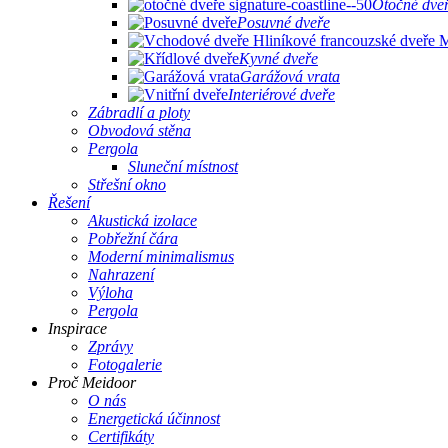
Otočné dve
Posuvné dveře
Kyvné dveře
Garážová vrata
Interiérové ​​dveře
Zábradlí a ploty
Obvodová stěna
Pergola
Sluneční místnost
Střešní okno
Řešení
Akustická izolace
Pobřežní čára
Moderní minimalismus
Nahrazení
Výloha
Pergola
Inspirace
Zprávy
Fotogalerie
Proč Meidoor
O nás
Energetická účinnost
Certifikáty