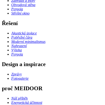
Zábradlí a ploty
Obvodová stěna
Pergola
Střešní okno
Řešení
Akustická izolace
Pobřežní čára
Moderní minimalismus
Nahrazení
Výloha
Pergola
Design a inspirace
Zprávy
Fotogalerie
proč MEIDOOR
Náš příběh
Energetická účinnost