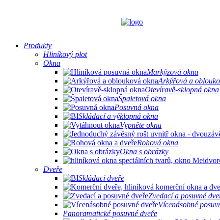
Produkty
Hliníkový plot
Okna
Markýzová okna
Arkýřová a oblouk
Otevíravě-sklopná okna
Špaletová okna
Posuvná okna
Skládací a výklopná okna
Vypněte okna
Rohová okna
Okna s obrázky
Dveře
Skládací dveře
Zvedací a posuvné dve
Vícenásobné posuv
Panoramatické posuvné dveře