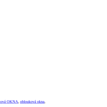
hová OKNA
,
oblouková okna
,